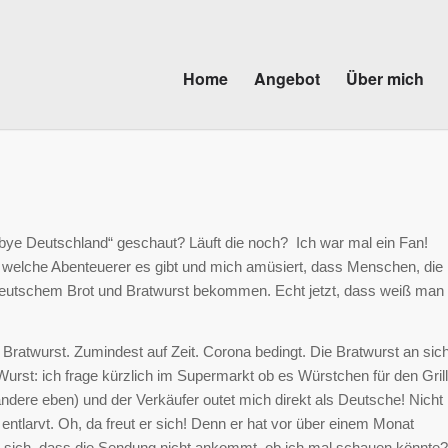
Home
Angebot
Über mich
ye Deutschland“ geschaut? Läuft die noch? Ich war mal ein Fan!
welche Abenteuerer es gibt und mich amüsiert, dass Menschen, die
utschem Brot und Bratwurst bekommen. Echt jetzt, dass weiß man
e Bratwurst. Zumindest auf Zeit. Corona bedingt. Die Bratwurst an sic
 Wurst: ich frage kürzlich im Supermarkt ob es Würstchen für den Grill
andere eben) und der Verkäufer outet mich direkt als Deutsche! Nicht
entlarvt. Oh, da freut er sich! Denn er hat vor über einem Monat
rt sich, dass die Sendung nicht ankommt, ob ich mal schauen könnte?