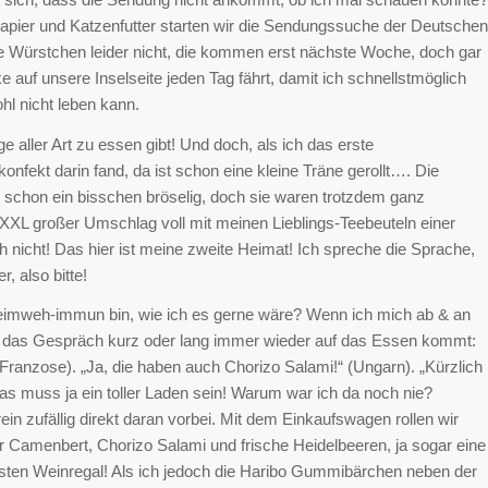
pier und Katzenfutter starten wir die Sendungssuche der Deutschen
e Würstchen leider nicht, die kommen erst nächste Woche, doch gar
e auf unsere Inselseite jeden Tag fährt, damit ich schnellstmöglich
l nicht leben kann.
 aller Art zu essen gibt! Und doch, als ich das erste
fekt darin fand, da ist schon eine kleine Träne gerollt…. Die
schon ein bisschen bröselig, doch sie waren trotzdem ganz
 XXL großer Umschlag voll mit meinen Lieblings-Teebeuteln einer
nicht! Das hier ist meine zweite Heimat! Ich spreche die Sprache,
, also bitte!
 heimweh-immun bin, wie ich es gerne wäre? Wenn ich mich ab & an
ass das Gespräch kurz oder lang immer wieder auf das Essen kommt:
(Franzose). „Ja, die haben auch Chorizo Salami!“ (Ungarn). „Kürzlich
as muss ja ein toller Laden sein! Warum war ich da noch nie?
ein zufällig direkt daran vorbei. Mit dem Einkaufswagen rollen wir
 Camenbert, Chorizo Salami und frische Heidelbeeren, ja sogar eine
ersten Weinregal! Als ich jedoch die Haribo Gummibärchen neben der