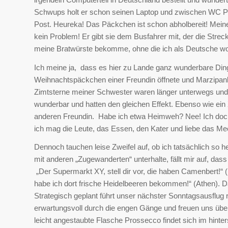
Schwups holt er schon seinen Laptop und zwischen WC Pa
Post. Heureka! Das Päckchen ist schon abholbereit! Mein
kein Problem! Er gibt sie dem Busfahrer mit, der die Streck
meine Bratwürste bekomme, ohne die ich als Deutsche woh
Ich meine ja, dass es hier zu Lande ganz wunderbare Dinge
Weihnachtspäckchen einer Freundin öffnete und Marzipankon
Zimtsterne meiner Schwester waren länger unterwegs und 
wunderbar und hatten den gleichen Effekt. Ebenso wie ein
anderen Freundin. Habe ich etwa Heimweh? Nee! Ich doch 
ich mag die Leute, das Essen, den Kater und liebe das Meer
Dennoch tauchen leise Zweifel auf, ob ich tatsächlich so
mit anderen „Zugewanderten“ unterhalte, fällt mir auf, d
„Der Supermarkt XY, stell dir vor, die haben Camenbert!“ 
habe ich dort frische Heidelbeeren bekommen!“ (Athen). D
Strategisch geplant führt unser nächster Sonntagsausflug r
erwartungsvoll durch die engen Gänge und freuen uns über
leicht angestaubte Flasche Prossecco findet sich im hint