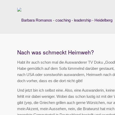
Nach was schmeckt Heimweh?
Habt ihr auch schon mal die Auswanderer TV Doku „Goodb
Habe gemütlich auf dem Sofa lümmelnd darüber gestaunt, 
nach USA oder sonstwohin auswandern, Heimweh nach de
doch vorher, dass es die dort nicht gibt!
Und jetzt bin ich selbst eine. Also, eine Auswanderin, kein
fehlt mir dabei weniger. Wobei das schon lustig ist mit der
gibt (yep, die Griechen grillen auch gerne Würstchen, nur 
mein Akzent, mein Aussehen, nein, die Bratwurst hat mich 
irgendein Computerteil in Deutschland bestellt und wunde