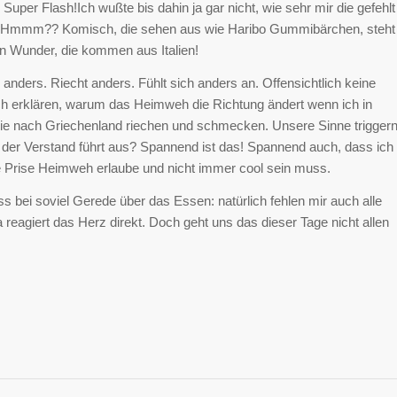
per Flash!Ich wußte bis dahin ja gar nicht, wie sehr mir die gefehlt
r! Hmmm?? Komisch, die sehen aus wie Haribo Gummibärchen, steht
n Wunder, die kommen aus Italien!
anders. Riecht anders. Fühlt sich anders an. Offensichtlich keine
h erklären, warum das Heimweh die Richtung ändert wenn ich in
 die nach Griechenland riechen und schmecken. Unsere Sinne trigger
 der Verstand führt aus? Spannend ist das! Spannend auch, dass ich
e Prise Heimweh erlaube und nicht immer cool sein muss.
s bei soviel Gerede über das Essen: natürlich fehlen mir auch alle
a reagiert das Herz direkt. Doch geht uns das dieser Tage nicht allen