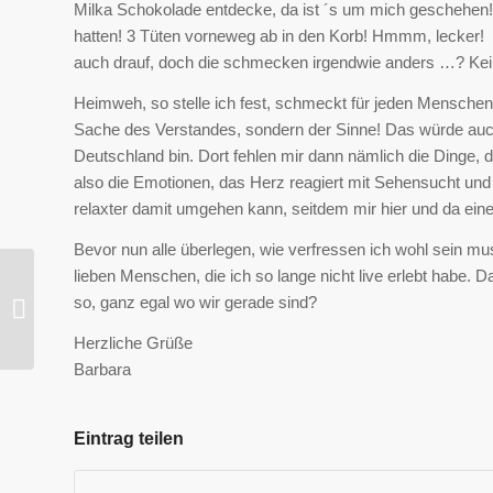
Milka Schokolade entdecke, da ist ´s um mich geschehen! Su
hatten! 3 Tüten vorneweg ab in den Korb! Hmmm, lecke
auch drauf, doch die schmecken irgendwie anders …? Kei
Heimweh, so stelle ich fest, schmeckt für jeden Menschen 
Sache des Verstandes, sondern der Sinne! Das würde auc
Deutschland bin. Dort fehlen mir dann nämlich die Dinge,
also die Emotionen, das Herz reagiert mit Sehensucht und
relaxter damit umgehen kann, seitdem mir hier und da ein
Bevor nun alle überlegen, wie verfressen ich wohl sein mus
lieben Menschen, die ich so lange nicht live erlebt habe. D
so, ganz egal wo wir gerade sind?
Mr. Schoppenhauer
Herzliche Grüße
Barbara
Eintrag teilen