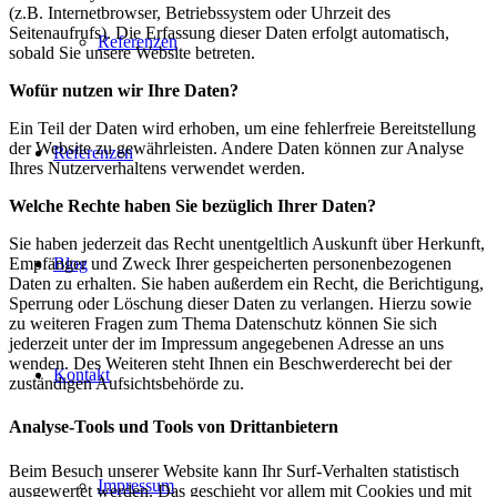
(z.B. Internetbrowser, Betriebssystem oder Uhrzeit des
Seitenaufrufs). Die Erfassung dieser Daten erfolgt automatisch,
Referenzen
sobald Sie unsere Website betreten.
Wofür nutzen wir Ihre Daten?
Ein Teil der Daten wird erhoben, um eine fehlerfreie Bereitstellung
der Website zu gewährleisten. Andere Daten können zur Analyse
Referenzen
Ihres Nutzerverhaltens verwendet werden.
Welche Rechte haben Sie bezüglich Ihrer Daten?
Sie haben jederzeit das Recht unentgeltlich Auskunft über Herkunft,
Blog
Empfänger und Zweck Ihrer gespeicherten personenbezogenen
Daten zu erhalten. Sie haben außerdem ein Recht, die Berichtigung,
Sperrung oder Löschung dieser Daten zu verlangen. Hierzu sowie
zu weiteren Fragen zum Thema Datenschutz können Sie sich
jederzeit unter der im Impressum angegebenen Adresse an uns
wenden. Des Weiteren steht Ihnen ein Beschwerderecht bei der
Kontakt
zuständigen Aufsichtsbehörde zu.
Analyse-Tools und Tools von Drittanbietern
Beim Besuch unserer Website kann Ihr Surf-Verhalten statistisch
Impressum
ausgewertet werden. Das geschieht vor allem mit Cookies und mit