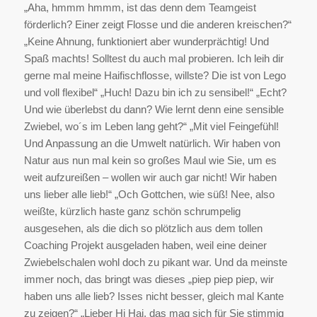
„Aha, hmmm hmmm, ist das denn dem Teamgeist
förderlich? Einer zeigt Flosse und die anderen kreischen?“
„Keine Ahnung, funktioniert aber wunderprächtig! Und
Spaß machts! Solltest du auch mal probieren. Ich leih dir
gerne mal meine Haifischflosse, willste? Die ist von Lego
und voll flexibel“ „Huch! Dazu bin ich zu sensibel!“ „Echt?
Und wie überlebst du dann? Wie lernt denn eine sensible
Zwiebel, wo´s im Leben lang geht?“ „Mit viel Feingefühl!
Und Anpassung an die Umwelt natürlich. Wir haben von
Natur aus nun mal kein so großes Maul wie Sie, um es
weit aufzureißen – wollen wir auch gar nicht! Wir haben
uns lieber alle lieb!“ „Och Gottchen, wie süß! Nee, also
weißte, kürzlich haste ganz schön schrumpelig
ausgesehen, als die dich so plötzlich aus dem tollen
Coaching Projekt ausgeladen haben, weil eine deiner
Zwiebelschalen wohl doch zu pikant war. Und da meinste
immer noch, das bringt was dieses „piep piep piep, wir
haben uns alle lieb? Isses nicht besser, gleich mal Kante
zu zeigen?“ „Lieber Hi Hai, das mag sich für Sie stimmig