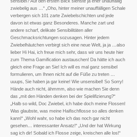
sensibel? Auf den ersten Blick siehste ja eher unauffällig
zwiebelig aus …“ „Oho, hinter meiner unauffälligen Schale
verbergen sich 101 zarte Zwiebelschichten und jede
davon ist etwas ganz Besonderes. Manche zart und
andere scharf, delikate Sensibilitäten aller
Geschmacksrichtungen sozusagen. Hinter jedem
Zwiebelhäutchen verbirgt sich eine neue Welt, ja ja …also
lieber Hi Hai, ich freue mich sehr, dass wir uns heute hier
zum Thema Gamification austauschen! Da hätte ich auch
gleich eine Frage an Sie! Ich will es mal ganz sensibel
formulieren, um Ihnen nicht auf die Füße zu treten …
uuups, Sie haben ja gar keine! Wie unsensibel! So Sorry!
Hände auch nicht, ähmmm, also wie machen Sie denn
das „mit den Händen denken bei der Spielifizierung?“
„Halb so wild, Doc Zwiebel, ich habe doch meine Flossen!
Was glaubste, was meine Haifischflosse so alles denken
kann!“ „Wohl wahr, so habe ich das noch gar nicht
gesehen… interessanter Ansatz!“ „Und der hat Wirkung
sag ich dir! Sobald ich Flosse zeige, kreischen alle los!“