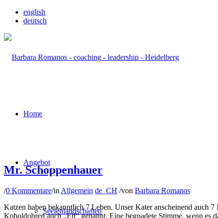
english
deutsch
Home
Angebot
Mr. Schoppenhauer
/
0 Kommentare
/
in
Allgemein
de_CH
/
von
Barbara Romanos
Katzen haben bekanntlich 7 Leben. Unser Kater anscheinend auch 7 N
Seelenlandschaften
Koboldohren auch „Elf“ genannt. Eine begnadete Stimme, wenn es da