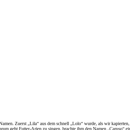
amen. Zuerst „Lila“ aus dem schnell „Lolo“ wurde, als wir kapierten,
rum geht Futter-Arien zu singen, brachte ihm den Namen „Caruso“ ei