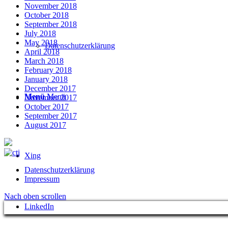
November 2018
October 2018
September 2018
July 2018
May 2018
Datenschutzerklärung
April 2018
March 2018
February 2018
January 2018
December 2017
Menü
Menü
November 2017
October 2017
September 2017
August 2017
Xing
Datenschutzerklärung
Impressum
Nach oben scrollen
LinkedIn