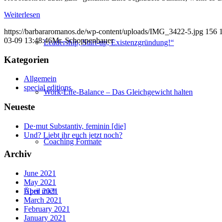
Weiterlesen
https://barbararomanos.de/wp-content/uploads/IMG_3422-5.jpg
156
03-09 13:48:46
Mr. Schoppenhauer
Leadership, Start-up, Existenzgründung!“
Kategorien
Allgemein
special editions
Work-Life-Balance – Das Gleichgewicht halten
Neueste
De·mut Substantiv, feminin [die]
Und? Liebt ihr euch jetzt noch?
Coaching Formate
Archiv
June 2021
May 2021
Über mich
April 2021
March 2021
February 2021
January 2021