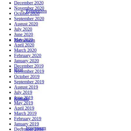
December 2020
November 2020
Referenzen
October 2020
September 2020
August 2020
July 2020
June 2020
May 2020
Referenzen
April 2020
March 2020
February 2020
January 2020
December 2019
Blog
November 2019
October 2019
September 2019
August 2019
July 2019
June 2019
Kontakt
May 2019
April 2019
March 2019
February 2019
January 2019
Impressum
December 2018